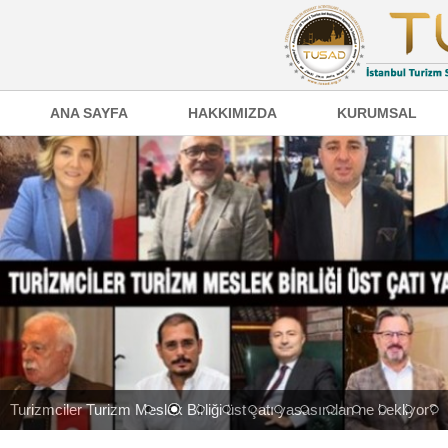
ANA SAYFA
HAKKIMIZDA
KURUMSAL
Turizmciler Turizm Meslek Birliği üst çatı yasasından ne bekliyor?