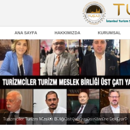
ANA SAYFA
HAKKIMIZDA
KURUMSAL
Turizmciler Turizm Meslek Birliği üst çatı yasasından ne bekliyor?