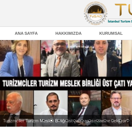
ANA SAYFA
HAKKIMIZDA
KURUMSAL
Turizmciler Turizm Meslek Birliği üst çatı yasasından ne bekliyor?