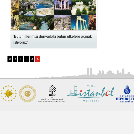
'Bütün illerimizi dünyadaki bütün ülkelere açmak
istiyoruz'
«
‹
1
2
3
4