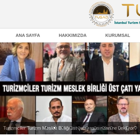
ANA SAYFA
HAKKIMIZDA
KURUMSAL
Turizmciler Turizm Meslek Birliği üst çatı yasasından ne bekliyor?